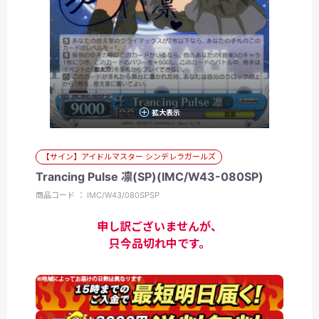
拡大表示
【サイン】アイドルマスター シンデレラガールズ
Trancing Pulse 凛(SP)(IMC/W43-080SP)
商品コード ： IMC/W43/080SPSP
申し訳ございませんが、
只今品切れ中です。