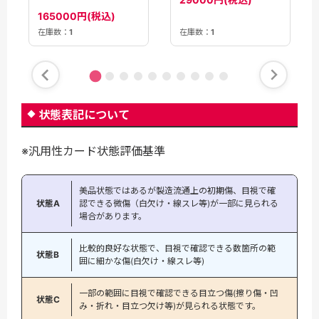
(HOL/W91-113SSP)
165000円(税込)
在庫数：
1
在庫数：
1
状態表記について
※汎用性カード状態評価基準
美品状態ではあるが製造流通上の初期傷、目視で確
状態A
認できる微傷（白欠け・線スレ等)が一部に見られる
場合があります。
比較的良好な状態で、目視で確認できる数箇所の範
状態B
囲に細かな傷(白欠け・線スレ等)
一部の範囲に目視で確認できる目立つ傷(擦り傷・凹
状態C
み・折れ・目立つ欠け等)が見られる状態です。