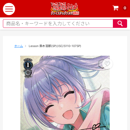
0
t
o
g
g
l
e
ホーム
Lesson 鈴木羽那(SP)(ISC/S110-107SP)
n
a
v
i
g
a
t
i
o
n